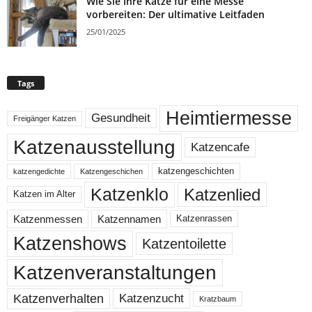
Wie Sie Ihre Katze für eine Messe
vorbereiten: Der ultimative Leitfaden
25/01/2025
Tags
Heimtiermesse
Gesundheit
Freigänger Katzen
Katzenausstellung
Katzencafe
katzengeschichten
katzengedichte
Katzengeschichen
Katzenklo
Katzenlied
Katzen im Alter
Katzenmessen
Katzennamen
Katzenrassen
Katzenshows
Katzentoilette
Katzenveranstaltungen
Katzenzucht
Katzenverhalten
Kratzbaum