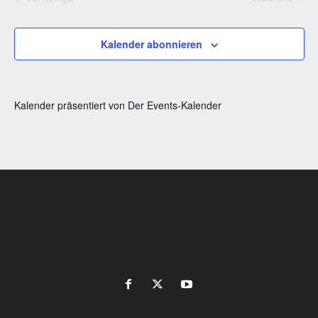
Veranstaltungen
Veransta
u
m
w
Kalender abonnieren
ä
h
l
e
Kalender präsentiert von
Der Events-Kalender
n
.