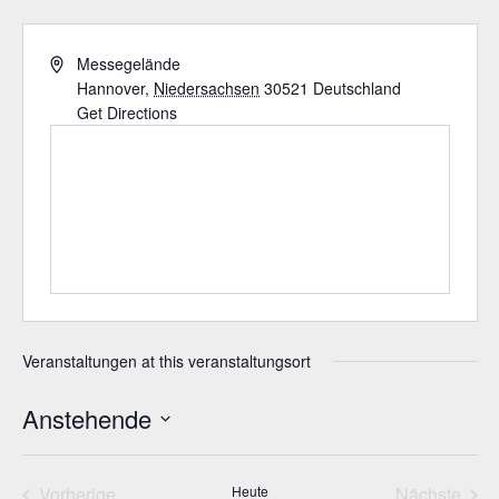
A
Messegelände
d
Hannover
,
Niedersachsen
30521
Deutschland
d
Get Directions
r
e
s
s
Veranstaltungen at this veranstaltungsort
Anstehende
D
a
Vorherige
Heute
Nächste
t