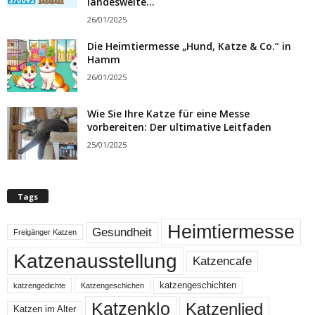
landesweite...
26/01/2025
Die Heimtiermesse „Hund, Katze & Co.“ in
Hamm
26/01/2025
Wie Sie Ihre Katze für eine Messe
vorbereiten: Der ultimative Leitfaden
25/01/2025
Tags
Heimtiermesse
Gesundheit
Freigänger Katzen
Katzenausstellung
Katzencafe
katzengeschichten
katzengedichte
Katzengeschichen
Katzenklo
Katzenlied
Katzen im Alter