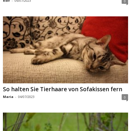
Rolf
-
06/07/2023
0
So halten Sie Tierhaare von Sofakissen fern
Maria
-
04/07/2023
0