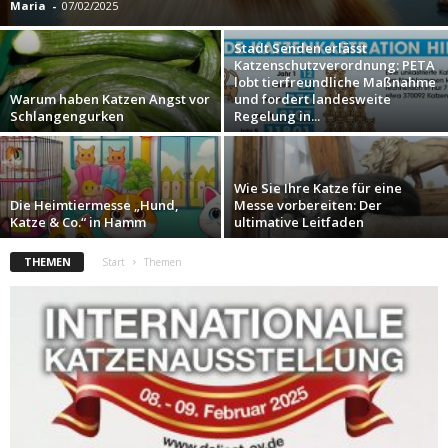
Maria
-
07/02/2025
Stadt Senden erlässt
Katzenschutzverordnung: PETA
lobt tierfreundliche Maßnahme
Warum haben Katzen Angst vor
und fordert landesweite
Schlangengurken
Regelung in...
Wie Sie Ihre Katze für eine
Die Heimtiermesse „Hund,
Messe vorbereiten: Der
Katze & Co.“ in Hamm
ultimative Leitfaden
THEMEN
Start
Themen