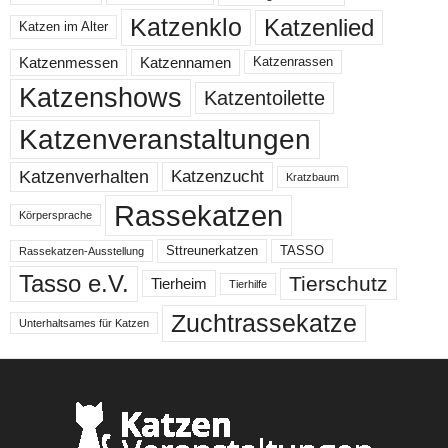
Katzenklo
Katzenlied
Katzen im Alter
Katzenmessen
Katzennamen
Katzenrassen
Katzenshows
Katzentoilette
Katzenveranstaltungen
Katzenzucht
Katzenverhalten
Kratzbaum
Rassekatzen
Körpersprache
Sttreunerkatzen
TASSO
Rassekatzen-Ausstellung
Tasso e.V.
Tierschutz
Tierheim
Tierhilfe
Zuchtrassekatze
Unterhaltsames für Katzen