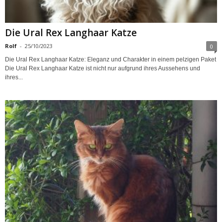
Die Ural Rex Langhaar Katze
Rolf
-
25/10/2023
0
Die Ural Rex Langhaar Katze: Eleganz und Charakter in einem pelzigen Paket
Die Ural Rex Langhaar Katze ist nicht nur aufgrund ihres Aussehens und
ihres...