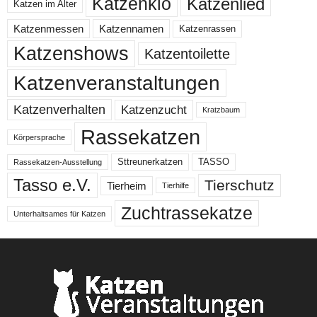
Katzenklo
Katzenlied
Katzen im Alter
Katzenmessen
Katzennamen
Katzenrassen
Katzenshows
Katzentoilette
Katzenveranstaltungen
Katzenzucht
Katzenverhalten
Kratzbaum
Rassekatzen
Körpersprache
Sttreunerkatzen
TASSO
Rassekatzen-Ausstellung
Tasso e.V.
Tierschutz
Tierheim
Tierhilfe
Zuchtrassekatze
Unterhaltsames für Katzen