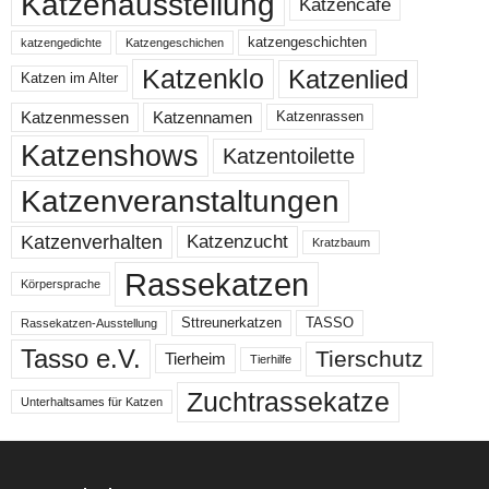
Katzenausstellung
Katzencafe
katzengeschichten
katzengedichte
Katzengeschichen
Katzenklo
Katzenlied
Katzen im Alter
Katzenmessen
Katzennamen
Katzenrassen
Katzenshows
Katzentoilette
Katzenveranstaltungen
Katzenzucht
Katzenverhalten
Kratzbaum
Rassekatzen
Körpersprache
Sttreunerkatzen
TASSO
Rassekatzen-Ausstellung
Tasso e.V.
Tierschutz
Tierheim
Tierhilfe
Zuchtrassekatze
Unterhaltsames für Katzen