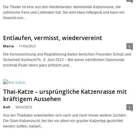
Die Tibeter ist eine aus den Niederlanden stammende Katzenrasse, die
zahlreiche Fans und Liebhaber hat. Sie wird etwa mittelgroß und kann ein
Gewicht von...
Entlaufen, vermisst, wiedervereint
Maria
-
11/06/2023
0
Die Kennzeichnung und Registrierung bieten tierischen Freunden Schutz und
Sicherheit Sulzbach/Ts., 6. Juni 2023 – Bei seiner nächtlichen Gassirunde
erschrak Rüde Varen ganz plötzlich und...
Thai-Katze – ursprüngliche Katzenrasse mit
kräftigem Aussehen
Rolf
-
18/05/2023
0
Aus der Thaikatze entwickelten sich nach und nach immer weitere Zuchten.
Die Siam-Katzenzucht, bei der vor allem ein graziler Katzentyp gezüchtet
werden sollten, basiert...