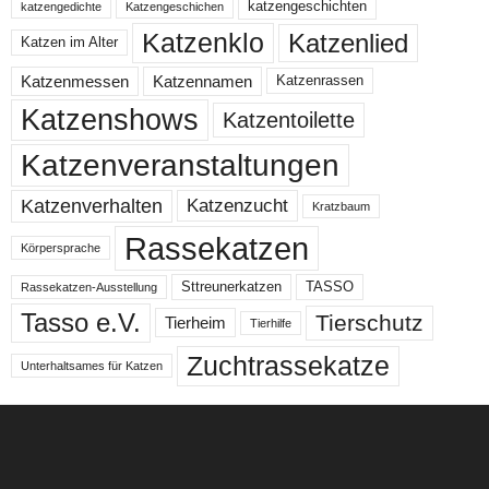
katzengeschichten
katzengedichte
Katzengeschichen
Katzenklo
Katzenlied
Katzen im Alter
Katzenmessen
Katzennamen
Katzenrassen
Katzenshows
Katzentoilette
Katzenveranstaltungen
Katzenzucht
Katzenverhalten
Kratzbaum
Rassekatzen
Körpersprache
Sttreunerkatzen
TASSO
Rassekatzen-Ausstellung
Tasso e.V.
Tierschutz
Tierheim
Tierhilfe
Zuchtrassekatze
Unterhaltsames für Katzen