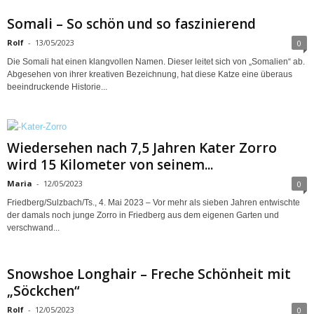
Somali – So schön und so faszinierend
Rolf
-
13/05/2023
0
Die Somali hat einen klangvollen Namen. Dieser leitet sich von „Somalien“ ab.
Abgesehen von ihrer kreativen Bezeichnung, hat diese Katze eine überaus
beeindruckende Historie...
Wiedersehen nach 7,5 Jahren Kater Zorro
wird 15 Kilometer von seinem...
Maria
-
12/05/2023
0
Friedberg/Sulzbach/Ts., 4. Mai 2023 – Vor mehr als sieben Jahren entwischte
der damals noch junge Zorro in Friedberg aus dem eigenen Garten und
verschwand...
Snowshoe Longhair – Freche Schönheit mit
„Söckchen“
Rolf
-
12/05/2023
0