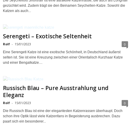
Die Seychellois Shorthair ist eine attraktive Katzenrasse, die auch als Longhair
gezüchtet wird. Zudem trägt sie den Beinamen Seychellen-Katze. Sowohl die
Katzen als auch...
Serengeti – Exotische Seltenheit
Rolf
-
15/01/2023
0
Eine Serengeti Katze ist eine exotische Schönheit, in Deutschland äußerst
selten ist. Sie ist eine Kreuzung zwischen einer Orientalisch Kurzhaar Katze
und einer Bengalkatze....
Russisch Blau – Pure Ausstrahlung und
Eleganz
Rolf
-
15/01/2023
0
Die Russisch Blau ist eine der elegantesten Katzenrassen überhaupt. Doch
schon ihre Optik lässt viele Katzenfans in Begeisterung ausbrechen. Dazu
paart sich ein besonderer...