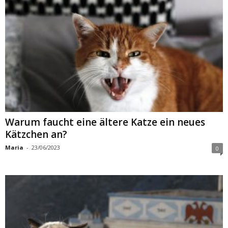
Warum faucht eine ältere Katze ein neues
Kätzchen an?
Maria
-
23/06/2023
0