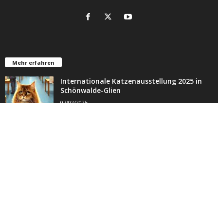
Mehr erfahren
Internationale Katzenausstellung 2025 in
Schönwalde-Glien
07/02/2025
Warum haben Katzen Angst vor
Schlangengurken
31/01/2025
Stadt Senden erlässt
Katzenschutzverordnung: PETA lobt
tierfreundliche Maßnahme und fordert
landesweite...
26/01/2025