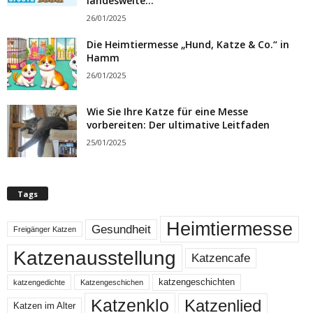
landesweite...
26/01/2025
Die Heimtiermesse „Hund, Katze & Co.“ in
Hamm
26/01/2025
Wie Sie Ihre Katze für eine Messe
vorbereiten: Der ultimative Leitfaden
25/01/2025
Tags
Heimtiermesse
Gesundheit
Freigänger Katzen
Katzenausstellung
Katzencafe
katzengeschichten
katzengedichte
Katzengeschichen
Katzenklo
Katzenlied
Katzen im Alter