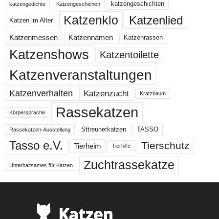
katzengeschichten
katzengedichte
Katzengeschichen
Katzenklo
Katzenlied
Katzen im Alter
Katzenmessen
Katzennamen
Katzenrassen
Katzenshows
Katzentoilette
Katzenveranstaltungen
Katzenzucht
Katzenverhalten
Kratzbaum
Rassekatzen
Körpersprache
Sttreunerkatzen
TASSO
Rassekatzen-Ausstellung
Tasso e.V.
Tierschutz
Tierheim
Tierhilfe
Zuchtrassekatze
Unterhaltsames für Katzen