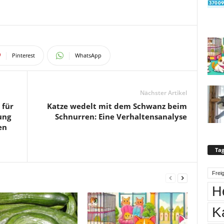
Pinterest
WhatsApp
Nächster Artikel
 für
Katze wedelt mit dem Schwanz beim
ung
Schnurren: Eine Verhaltensanalyse
en
Tag
Frei
H
K