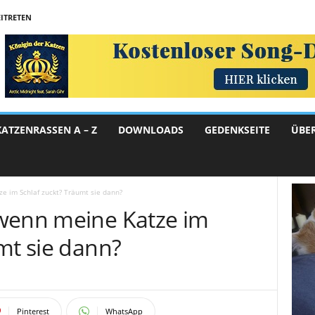
ITRETEN
KATZENRASSEN A – Z
DOWNLOADS
GEDENKSEITE
ÜBE
e im Schlaf zuckt? Träumt sie dann?
wenn meine Katze im
mt sie dann?
Pinterest
WhatsApp