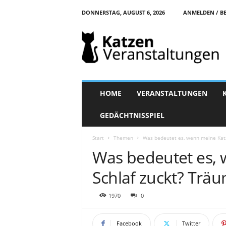
DONNERSTAG, AUGUST 6, 2026
ANMELDEN / BE
K
a
t
z
e
n
-
HOME
VERANSTALTUNGEN
V
e
GEDÄCHTNISSPIEL
r
a
Start
Themen
Was bedeutet es, wenn meine Katz
n
Was bedeutet es, 
s
t
Schlaf zuckt? Träu
a
l
t
1970
0
u
n
Facebook
Twitter
g