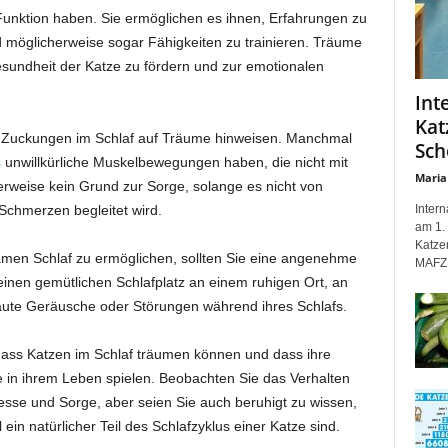
Funktion haben. Sie ermöglichen es ihnen, Erfahrungen zu
d möglicherweise sogar Fähigkeiten zu trainieren. Träume
sundheit der Katze zu fördern und zur emotionalen
Int
Kat
le Zuckungen im Schlaf auf Träume hinweisen. Manchmal
Sch
s
unwillkürliche Muskelbewegungen haben, die nicht mit
Maria
rweise kein Grund zur Sorge, solange es nicht von
Inter
chmerzen begleitet wird.
am 1. 
Katze
amen Schlaf zu ermöglichen, sollten Sie eine angenehme
MAFZ 
einen gemütlichen Schlafplatz an einem ruhigen Ort, an
 laute Geräusche oder Störungen während ihres Schlafs.
 dass Katzen im Schlaf träumen können und dass ihre
e in ihrem Leben spielen. Beobachten Sie das Verhalten
resse und Sorge, aber seien Sie auch beruhigt zu wissen,
n natürlicher Teil des Schlafzyklus einer Katze sind.