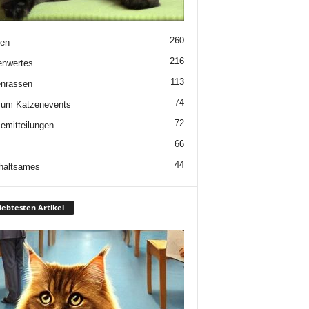
260
en
216
enwertes
113
nrassen
74
 um Katzenevents
72
emitteilungen
66
44
haltsames
iebtesten Artikel