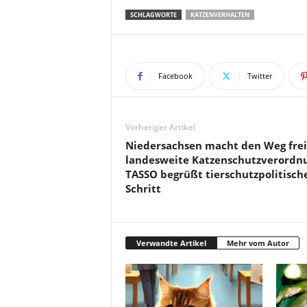
SCHLAGWORTE
KATZENVERHALTEN
Facebook
Twitter
Vorheriger Artikel
Niedersachsen macht den Weg frei
landesweite Katzenschutzverordn
TASSO begrüßt tierschutzpolitisch
Schritt
Verwandte Artikel
Mehr vom Autor