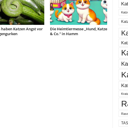
Ka
Katz
Katz
haben Katzen Angst vor
Die Heimtiermesse „Hund, Katze
Ka
gengurken
& Co.“ in Hamm
Ka
K
Ka
K
Ka
Krat
R
Rass
TA