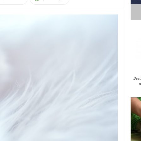
Besu
m