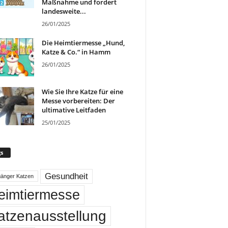
Maßnahme und fordert
landesweite...
26/01/2025
Die Heimtiermesse „Hund,
Katze & Co.“ in Hamm
26/01/2025
Wie Sie Ihre Katze für eine
Messe vorbereiten: Der
ultimative Leitfaden
25/01/2025
s
Gesundheit
gänger Katzen
eimtiermesse
atzenausstellung