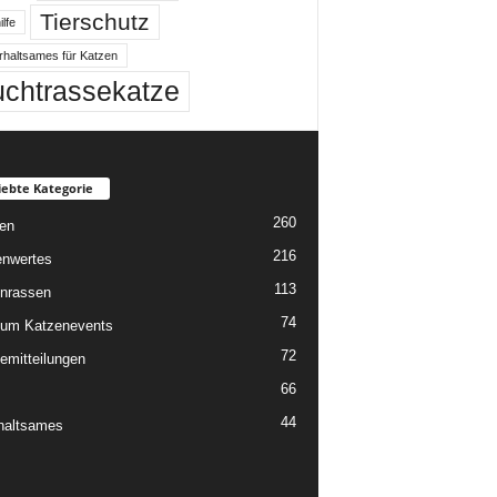
Tierschutz
ilfe
rhaltsames für Katzen
uchtrassekatze
iebte Kategorie
260
en
216
nwertes
113
nrassen
74
um Katzenevents
72
emitteilungen
66
44
haltsames