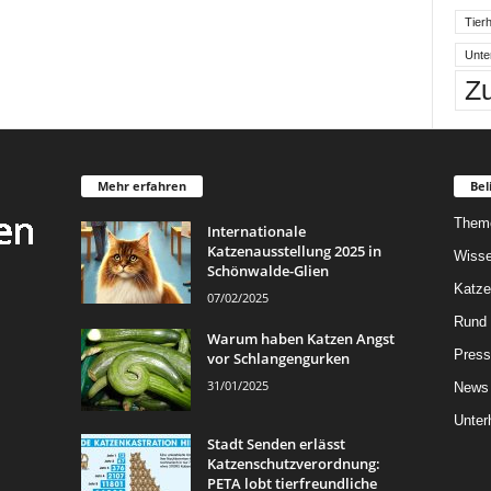
Tierh
Unte
Z
Mehr erfahren
Bel
Them
Internationale
Katzenausstellung 2025 in
Wisse
Schönwalde-Glien
Katze
07/02/2025
Rund 
Warum haben Katzen Angst
Press
vor Schlangengurken
31/01/2025
News
Unter
Stadt Senden erlässt
Katzenschutzverordnung:
PETA lobt tierfreundliche