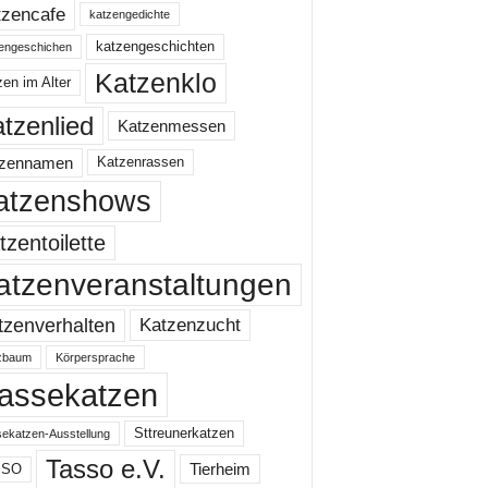
tzencafe
katzengedichte
katzengeschichten
engeschichen
Katzenklo
en im Alter
tzenlied
Katzenmessen
tzennamen
Katzenrassen
atzenshows
tzentoilette
atzenveranstaltungen
Katzenzucht
tzenverhalten
zbaum
Körpersprache
assekatzen
Sttreunerkatzen
ekatzen-Ausstellung
Tasso e.V.
Tierheim
SSO