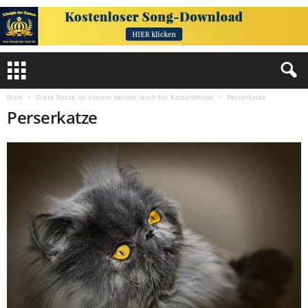
Start
Diese Rasse ist extrem beliebt, auch bei Katzenshows
Perserkatze
Perserkatze