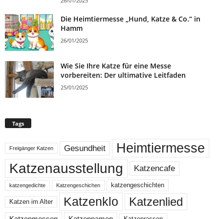
26/01/2025
Die Heimtiermesse „Hund, Katze & Co.“ in
Hamm
26/01/2025
Wie Sie Ihre Katze für eine Messe
vorbereiten: Der ultimative Leitfaden
25/01/2025
Tags
Heimtiermesse
Gesundheit
Freigänger Katzen
Katzenausstellung
Katzencafe
katzengeschichten
katzengedichte
Katzengeschichen
Katzenklo
Katzenlied
Katzen im Alter
Katzenmessen
Katzennamen
Katzenrassen