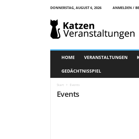
DONNERSTAG, AUGUST 6, 2026
ANMELDEN / BE
K
a
t
z
e
n
-
HOME
VERANSTALTUNGEN
V
e
GEDÄCHTNISSPIEL
r
a
Start
Events
n
Events
s
t
a
l
t
u
n
g