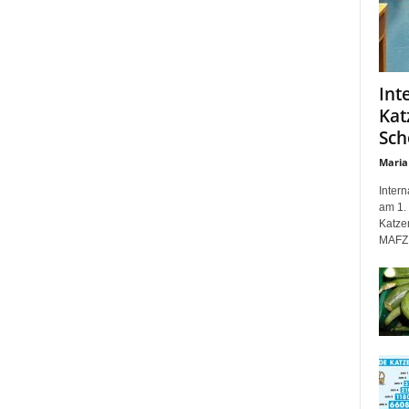
Int
Kat
Sch
Maria
Inter
am 1. 
Katze
MAFZ 