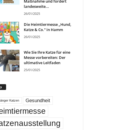
Maßnahme und fordert
landesweite...
26/01/2025
Die Heimtiermesse „Hund,
Katze & Co.“ in Hamm
26/01/2025
Wie Sie Ihre Katze für eine
Messe vorbereiten: Der
ultimative Leitfaden
25/01/2025
s
Gesundheit
gänger Katzen
eimtiermesse
atzenausstellung