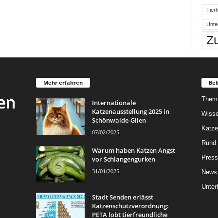
Tierh
Unte
Z
Mehr erfahren
Bel
Them
Internationale
Katzenausstellung 2025 in
Wisse
Schönwalde-Glien
Katze
07/02/2025
Rund 
Warum haben Katzen Angst
Press
vor Schlangengurken
31/01/2025
News
Unter
Stadt Senden erlässt
Katzenschutzverordnung:
PETA lobt tierfreundliche