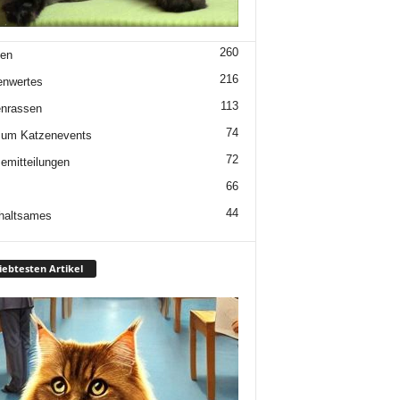
260
en
216
enwertes
113
nrassen
74
 um Katzenevents
72
emitteilungen
66
44
haltsames
iebtesten Artikel