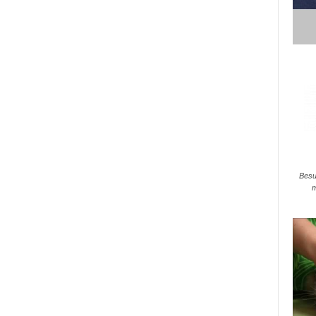
Besu
m