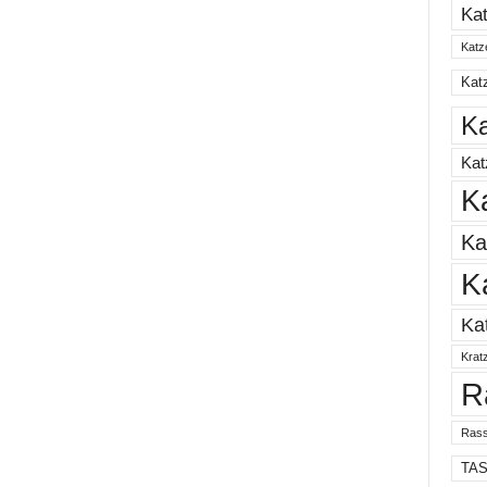
Ka
Katz
Katz
Ka
Ka
K
Ka
K
Ka
Krat
R
Rass
TA