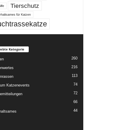
Tierschutz
ilfe
rhaltsames für Katzen
uchtrassekatze
iebte Kategorie
260
en
216
nwertes
113
nrassen
74
um Katzenevents
72
emitteilungen
66
44
haltsames