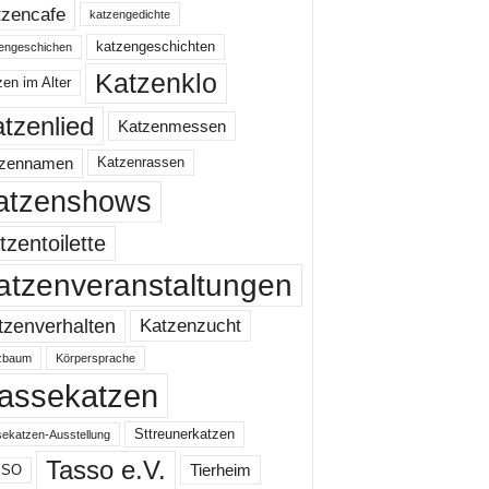
tzencafe
katzengedichte
katzengeschichten
engeschichen
Katzenklo
en im Alter
tzenlied
Katzenmessen
tzennamen
Katzenrassen
atzenshows
tzentoilette
atzenveranstaltungen
Katzenzucht
tzenverhalten
zbaum
Körpersprache
assekatzen
Sttreunerkatzen
ekatzen-Ausstellung
Tasso e.V.
Tierheim
SSO