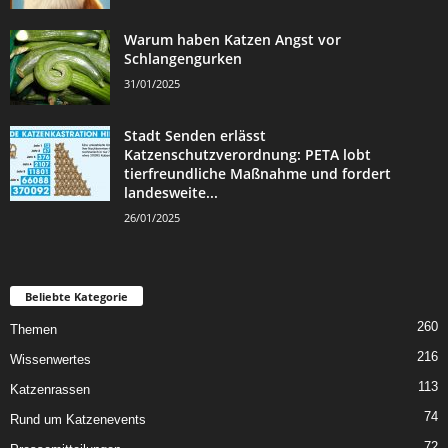
Warum haben Katzen Angst vor
Schlangengurken
31/01/2025
Stadt Senden erlässt
Katzenschutzverordnung: PETA lobt
tierfreundliche Maßnahme und fordert
landesweite...
26/01/2025
Beliebte Kategorie
260
Themen
216
Wissenwertes
113
Katzenrassen
74
Rund um Katzenevents
72