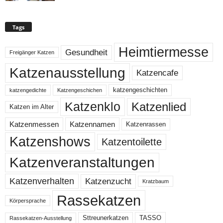
Tags
Heimtiermesse
Gesundheit
Freigänger Katzen
Katzenausstellung
Katzencafe
katzengeschichten
katzengedichte
Katzengeschichen
Katzenklo
Katzenlied
Katzen im Alter
Katzenmessen
Katzennamen
Katzenrassen
Katzenshows
Katzentoilette
Katzenveranstaltungen
Katzenzucht
Katzenverhalten
Kratzbaum
Rassekatzen
Körpersprache
Sttreunerkatzen
TASSO
Rassekatzen-Ausstellung