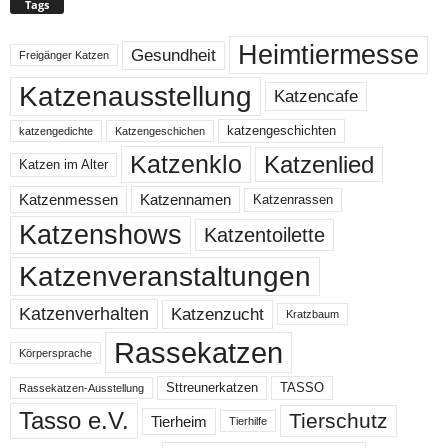
Tags
Heimtiermesse
Gesundheit
Freigänger Katzen
Katzenausstellung
Katzencafe
katzengeschichten
katzengedichte
Katzengeschichen
Katzenklo
Katzenlied
Katzen im Alter
Katzenmessen
Katzennamen
Katzenrassen
Katzenshows
Katzentoilette
Katzenveranstaltungen
Katzenzucht
Katzenverhalten
Kratzbaum
Rassekatzen
Körpersprache
Sttreunerkatzen
TASSO
Rassekatzen-Ausstellung
Tasso e.V.
Tierschutz
Tierheim
Tierhilfe