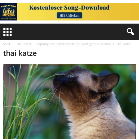
Start
Thai-Katze – ursprüngliche Katzenrasse mit kräftigem Aussehen
thai katze
thai katze