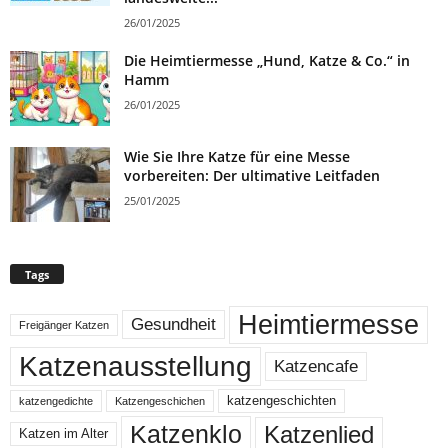
26/01/2025
Die Heimtiermesse „Hund, Katze & Co.“ in
Hamm
26/01/2025
Wie Sie Ihre Katze für eine Messe
vorbereiten: Der ultimative Leitfaden
25/01/2025
Tags
Heimtiermesse
Gesundheit
Freigänger Katzen
Katzenausstellung
Katzencafe
katzengeschichten
katzengedichte
Katzengeschichen
Katzenklo
Katzenlied
Katzen im Alter