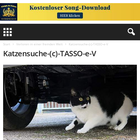
Start
Verloren in einer fremden Welt
Katzensuche-(c)-TASSO-e-V
Katzensuche-(c)-TASSO-e-V