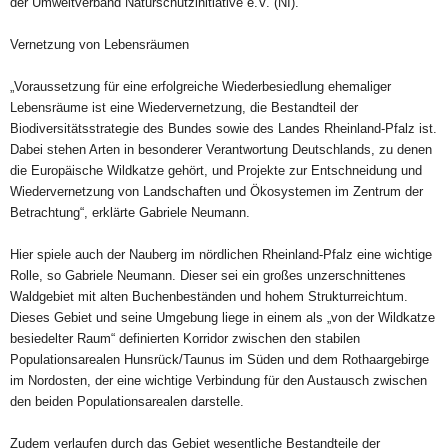
der Umweltverband Naturschutzinitiative e.V. (NI).
Vernetzung von Lebensräumen
„Voraussetzung für eine erfolgreiche Wiederbesiedlung ehemaliger
Lebensräume ist eine Wiedervernetzung, die Bestandteil der
Biodiversitätsstrategie des Bundes sowie des Landes Rheinland-Pfalz ist.
Dabei stehen Arten in besonderer Verantwortung Deutschlands, zu denen
die Europäische Wildkatze gehört, und Projekte zur Entschneidung und
Wiedervernetzung von Landschaften und Ökosystemen im Zentrum der
Betrachtung“, erklärte Gabriele Neumann.
Hier spiele auch der Nauberg im nördlichen Rheinland-Pfalz eine wichtige
Rolle, so Gabriele Neumann. Dieser sei ein großes unzerschnittenes
Waldgebiet mit alten Buchenbeständen und hohem Strukturreichtum.
Dieses Gebiet und seine Umgebung liege in einem als „von der Wildkatze
besiedelter Raum“ definierten Korridor zwischen den stabilen
Populationsarealen Hunsrück/Taunus im Süden und dem Rothaargebirge
im Nordosten, der eine wichtige Verbindung für den Austausch zwischen
den beiden Populationsarealen darstelle.
Zudem verlaufen durch das Gebiet wesentliche Bestandteile der