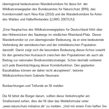
überregional bedeutsamen Wanderkorridore für diese Art: der
Wildkatzenwegeplan des Bundesamtes für Naturschutz (BfN), das
Korridormodell nach Nina Klar (2010) und die Wanderkorridore für Arten
des Waldes und Halboffenlandes (LUWG 2007/LfU).
„Eine Hauptachse des Wildkatzenwegeplans für Deutschland führt über
den Höhenrücken des Naubergs im nördlichen Rheinland-Pfalz. Dieser
Wanderkorridor ist von überregionaler Bedeutung, da er eine bedeutende
Verbindung der westdeutschen und der mitteldeutschen Population
darstellt. Damit zeigt sich die besondere Bedeutung dieser Achse sowohl
für den genetischen Austausch zwischen den Populationen als auch als
Beitrag zur nationalen Biodiversitätsstrategie. Schon deshalb verbietet
sich jede Beeinträchtigung dieser Korridorfunktion. Den geplanten
Basaltabbau können wir daher nicht akzeptieren“, betonte
Wildkatzenforscherin Gabriele Neumann.
Beobachtungen und Totfunde an NI melden
Die NI bittet die Bürger darum, sollten diese Verkehrsopfer am
Straßenrand sehen, dies der NI über das Meldeformular unter
„www.naturschutz-initiative.de“ zu melden. „Und mit einem Foto helfen Sie