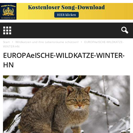
Start
Wildkatzen und ihre Lebensräume schützen!
EUROPAeISCHE-WILDKATZE-
WINTER-HN
EUROPAeISCHE-WILDKATZE-WINTER-
HN