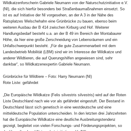
Wildkatzenforscherin Gabriele Neumann von der Naturschutzinitiative e.V.
(NI), die sich hierfür besonders bei Straßenbaumaßnahmen einsetzt. So
ist es auf Initiative der NI vorgesehen, an der A 3 in der Nähe des
Ratsplatzes Welschehahn eine Grünbrücke zu bauen, ebenso beim
weiteren Ausbau der B 414 zwischen Kirburg und Hof. Weiterer
Handlungsbedarf besteht u.a. an der B 49 im Bereich der Montabaurer
Höhe, da hier eine große Zerschneidung von Lebensräumen und ein
Unfallschwerpunkt besteht. „Für die gute Zusammenarbeit mit dem
Landesbetrieb Mobilität (LBM) sind wir im Interesse der Wildkatze und
anderer Wildtieren, die auf Querungshilfen angewiesen sind, sehr
dankbar“, so Wildkatzenexpertin Gabriele Neumann.
Grünbrücke für Wildtiere – Foto: Harry Neumann (NI)
Rote Liste: gefährdet
„Die Europäische Wildkatze (Felis silvestris silvestris) wird auf der Roten
Liste Deutschland nach wie vor als gefährdet eingestuft. Der Bestand in
Deutschland lässt sich genetisch in eine westdeutsche und eine
mitteldeutsche Population unterscheiden. In den letzten drei Jahrzehnten
hat die Europäische Wildkatze eine deutliche Ausbreitungstendenz
gezeigt, begleitet von vielen Forschungs- und Förderungsprojekten, so