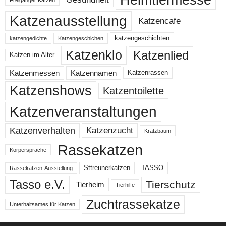
Katzenausstellung
Katzencafe
katzengeschichten
katzengedichte
Katzengeschichen
Katzenklo
Katzenlied
Katzen im Alter
Katzenmessen
Katzennamen
Katzenrassen
Katzenshows
Katzentoilette
Katzenveranstaltungen
Katzenzucht
Katzenverhalten
Kratzbaum
Rassekatzen
Körpersprache
Sttreunerkatzen
TASSO
Rassekatzen-Ausstellung
Tasso e.V.
Tierschutz
Tierheim
Tierhilfe
Zuchtrassekatze
Unterhaltsames für Katzen