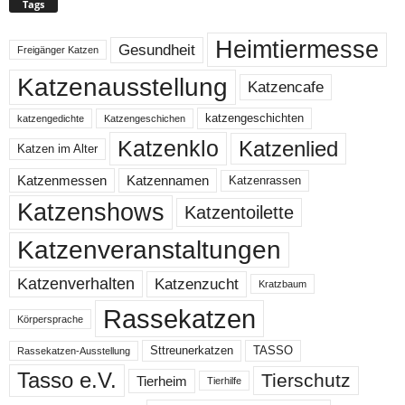
Tags
Heimtiermesse
Gesundheit
Freigänger Katzen
Katzenausstellung
Katzencafe
katzengeschichten
katzengedichte
Katzengeschichen
Katzenklo
Katzenlied
Katzen im Alter
Katzenmessen
Katzennamen
Katzenrassen
Katzenshows
Katzentoilette
Katzenveranstaltungen
Katzenzucht
Katzenverhalten
Kratzbaum
Rassekatzen
Körpersprache
Sttreunerkatzen
TASSO
Rassekatzen-Ausstellung
Tasso e.V.
Tierschutz
Tierheim
Tierhilfe