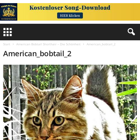
Start
American Bobtail Shorthair – Die Schönheit
American_bobtail_2
American_bobtail_2