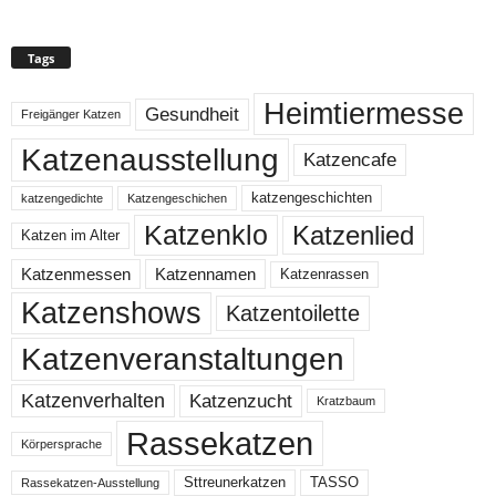
Tags
Heimtiermesse
Gesundheit
Freigänger Katzen
Katzenausstellung
Katzencafe
katzengeschichten
katzengedichte
Katzengeschichen
Katzenklo
Katzenlied
Katzen im Alter
Katzenmessen
Katzennamen
Katzenrassen
Katzenshows
Katzentoilette
Katzenveranstaltungen
Katzenzucht
Katzenverhalten
Kratzbaum
Rassekatzen
Körpersprache
Sttreunerkatzen
TASSO
Rassekatzen-Ausstellung