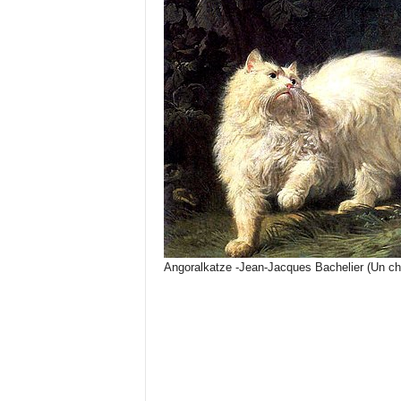
e
n
Angoralkatze -Jean-Jacques Bachelier (Un ch