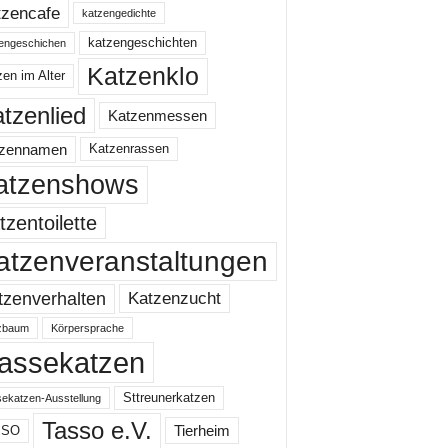
tzencafe
katzengedichte
katzengeschichten
engeschichen
Katzenklo
en im Alter
tzenlied
Katzenmessen
tzennamen
Katzenrassen
atzenshows
tzentoilette
atzenveranstaltungen
Katzenzucht
tzenverhalten
zbaum
Körpersprache
assekatzen
Sttreunerkatzen
ekatzen-Ausstellung
Tasso e.V.
Tierheim
SSO