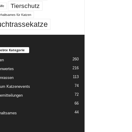
Tierschutz
ilfe
rhaltsames für Katzen
uchtrassekatze
iebte Kategorie
260
en
216
nwertes
113
nrassen
74
um Katzenevents
72
emitteilungen
66
44
haltsames