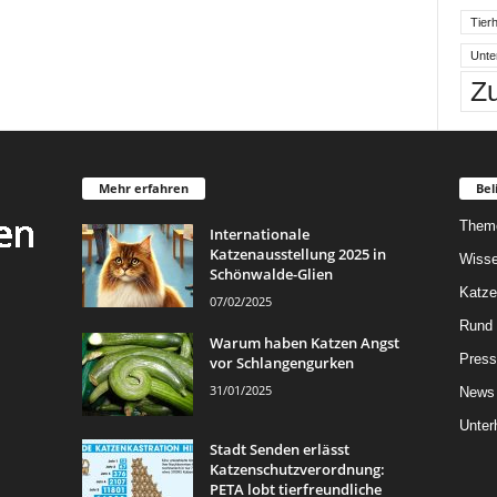
Tierh
Unte
Z
Mehr erfahren
Bel
Them
Internationale
Katzenausstellung 2025 in
Wisse
Schönwalde-Glien
Katze
07/02/2025
Rund 
Warum haben Katzen Angst
Press
vor Schlangengurken
31/01/2025
News
Unter
Stadt Senden erlässt
Katzenschutzverordnung:
PETA lobt tierfreundliche