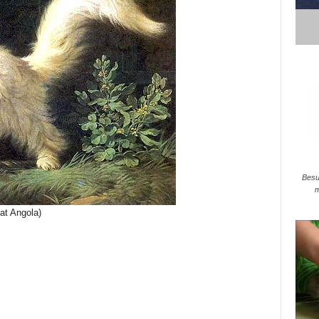
Besu
m
at Angola)