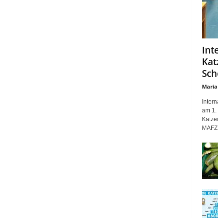
Int
Kat
Sch
Maria
Inter
am 1. 
Katze
MAFZ 