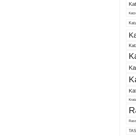
Ka
Katz
Katz
Ka
Ka
K
Ka
K
Ka
Krat
R
Rass
TA