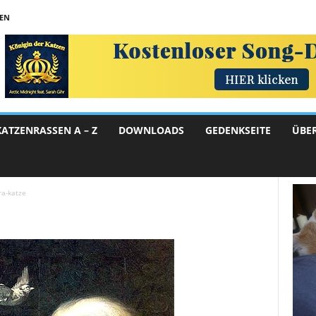
TEN
KATZENRASSEN A – Z
DOWNLOADS
GEDENKSEITE
ÜBE
ra-katze