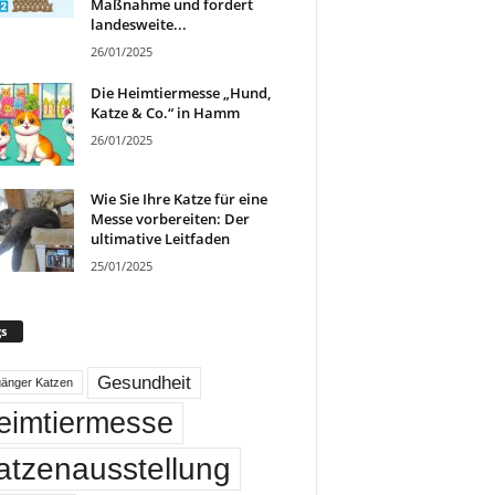
Maßnahme und fordert
landesweite...
26/01/2025
Die Heimtiermesse „Hund,
Katze & Co.“ in Hamm
26/01/2025
Wie Sie Ihre Katze für eine
Messe vorbereiten: Der
ultimative Leitfaden
25/01/2025
s
Gesundheit
gänger Katzen
eimtiermesse
atzenausstellung