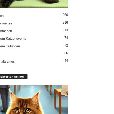
260
en
216
enwertes
113
nrassen
74
 um Katzenevents
72
emitteilungen
66
44
haltsames
iebtesten Artikel