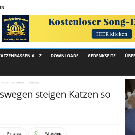
TEN
KATZENRASSEN A – Z
DOWNLOADS
GEDENKSEITE
ÜBE
 Katzen so gerne in Kartons
eswegen steigen Katzen so
Pinterest
WhatsApp