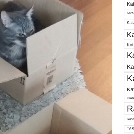
Ka
Katz
Katz
Ka
Ka
K
Ka
K
Ka
Krat
R
Rass
TA