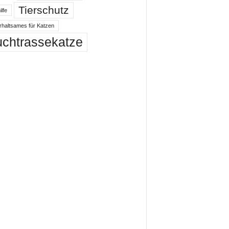
Tierschutz
ilfe
rhaltsames für Katzen
uchtrassekatze