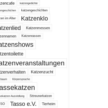
tzencafe
katzengedichte
katzengeschichten
engeschichen
Katzenklo
en im Alter
tzenlied
Katzenmessen
tzennamen
Katzenrassen
atzenshows
tzentoilette
atzenveranstaltungen
Katzenzucht
tzenverhalten
zbaum
Körpersprache
assekatzen
Sttreunerkatzen
ekatzen-Ausstellung
Tasso e.V.
Tierheim
SSO