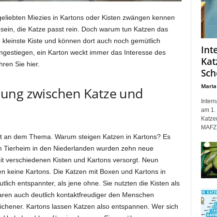
geliebten Miezies in Kartons oder Kisten zwängen kennen
n sein, die Katze passt rein. Doch warum tun Katzen das
 kleinste Kiste und können dort auch noch gemütlich
Int
ingestiegen, ein Karton weckt immer das Interesse des
Kat
ren Sie hier.
Sch
Maria
hung zwischen Katze und
Inter
am 1. 
Katze
MAFZ 
aft an dem Thema. Warum steigen Katzen in Kartons? Es
em Tierheim in den Niederlanden wurden zehn neue
mit verschiedenen Kisten und Kartons versorgt. Neun
en keine Kartons. Die Katzen mit Boxen und Kartons in
ich entspannter, als jene ohne. Sie nutzten die Kisten als
aren auch deutlich kontaktfreudiger den Menschen
ichener. Kartons lassen Katzen also entspannen. Wer sich