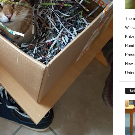
Them
Wiss
Katze
Rund
Press
News
Unter
Bel