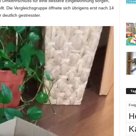
m Umkehrschluss für eine bessere Eingewöhnung sorgen,
llt. Die Vergleichsgruppe öffnete sich übrigens erst nach 14
eutlich gestresster.
Tag
Frei
H
K