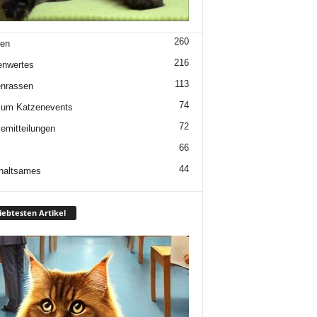
260
en
216
enwertes
113
nrassen
74
 um Katzenevents
72
emitteilungen
66
44
haltsames
iebtesten Artikel