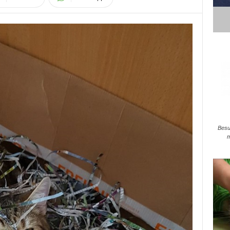
Besu
m