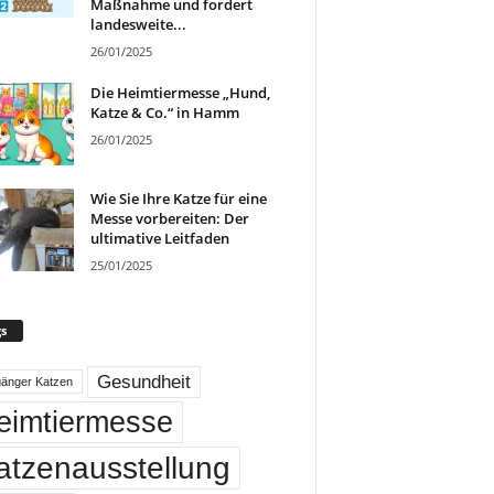
Maßnahme und fordert
landesweite...
26/01/2025
Die Heimtiermesse „Hund,
Katze & Co.“ in Hamm
26/01/2025
Wie Sie Ihre Katze für eine
Messe vorbereiten: Der
ultimative Leitfaden
25/01/2025
s
Gesundheit
gänger Katzen
eimtiermesse
atzenausstellung