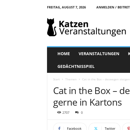
FREITAG, AUGUST 7, 2026
ANMELDEN / BEITRE
K
a
t
z
e
n
-
HOME
VERANSTALTUNGEN
V
e
GEDÄCHTNISSPIEL
r
a
Start
Themen
Cat in the Box – deswegen steigen
n
Cat in the Box – d
s
t
gerne in Kartons
a
l
t
2707
0
u
n
Facebook
Twitter
g