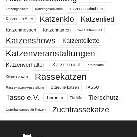
katzengeschichten
katzengedichte
Katzengeschichen
Katzenklo
Katzenlied
Katzen im Alter
Katzenmessen
Katzennamen
Katzenrassen
Katzenshows
Katzentoilette
Katzenveranstaltungen
Katzenzucht
Katzenverhalten
Kratzbaum
Rassekatzen
Körpersprache
Sttreunerkatzen
TASSO
Rassekatzen-Ausstellung
Tasso e.V.
Tierschutz
Tierheim
Tierhilfe
Zuchtrassekatze
Unterhaltsames für Katzen