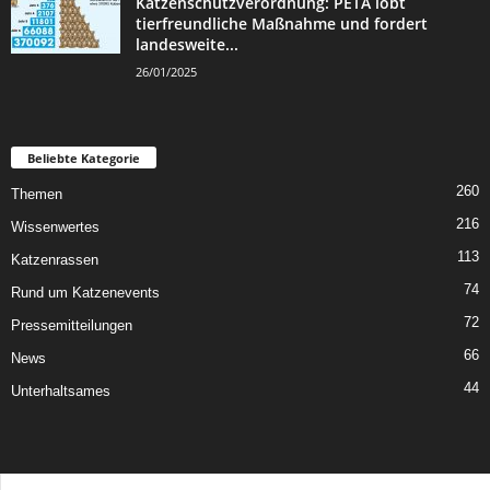
Katzenschutzverordnung: PETA lobt
tierfreundliche Maßnahme und fordert
landesweite...
26/01/2025
Beliebte Kategorie
260
Themen
216
Wissenwertes
113
Katzenrassen
74
Rund um Katzenevents
72
Pressemitteilungen
66
News
44
Unterhaltsames