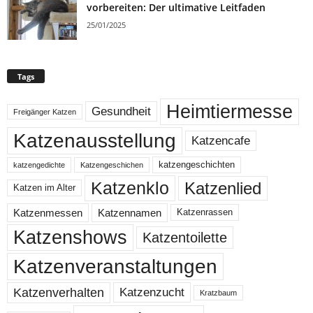
vorbereiten: Der ultimative Leitfaden
25/01/2025
Tags
Heimtiermesse
Gesundheit
Freigänger Katzen
Katzenausstellung
Katzencafe
katzengeschichten
katzengedichte
Katzengeschichen
Katzenklo
Katzenlied
Katzen im Alter
Katzenmessen
Katzennamen
Katzenrassen
Katzenshows
Katzentoilette
Katzenveranstaltungen
Katzenzucht
Katzenverhalten
Kratzbaum