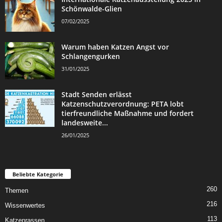
Schönwalde-Glien
07/02/2025
Warum haben Katzen Angst vor
Schlangengurken
31/01/2025
Stadt Senden erlässt
Katzenschutzverordnung: PETA lobt
tierfreundliche Maßnahme und fordert
landesweite...
26/01/2025
Beliebte Kategorie
260
Themen
216
Wissenwertes
113
Katzenrassen