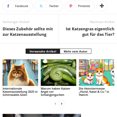
Facebook
Twitter
Pinterest
Vorheriger Artikel
Nächster Artikel
Dieses Zubehör sollte mit
Ist Katzengras eigentlich
zur Katzenausstellung
gut für das Tier?
Verwandte Artikel
Mehr vom Autor
Internationale
Warum haben Katzen
Die Heimtiermesse
Katzenausstellung 2025 in
Angst vor
„Hund, Katze & Co.“ in
Schönwalde-Glien
Schlangengurken
Hamm