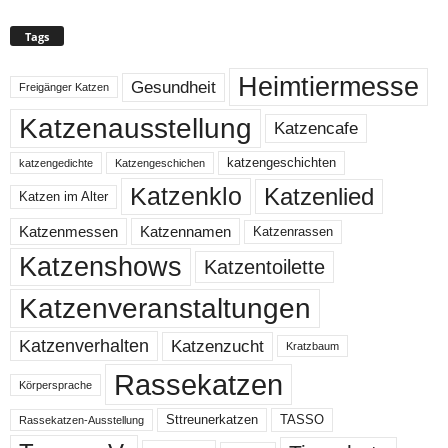
Tags
Heimtiermesse
Gesundheit
Freigänger Katzen
Katzenausstellung
Katzencafe
katzengeschichten
katzengedichte
Katzengeschichen
Katzenklo
Katzenlied
Katzen im Alter
Katzenmessen
Katzennamen
Katzenrassen
Katzenshows
Katzentoilette
Katzenveranstaltungen
Katzenzucht
Katzenverhalten
Kratzbaum
Rassekatzen
Körpersprache
Sttreunerkatzen
TASSO
Rassekatzen-Ausstellung