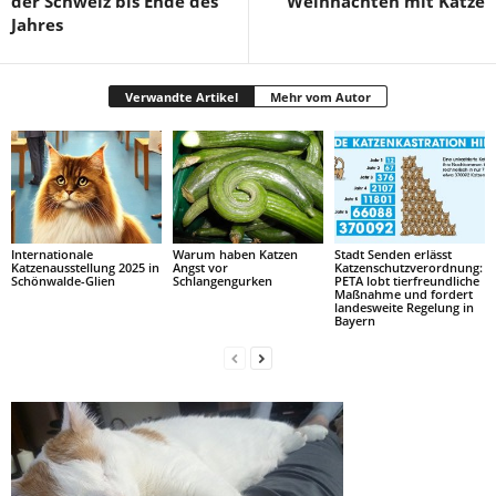
der Schweiz bis Ende des
Weihnachten mit Katze
Jahres
Verwandte Artikel
Mehr vom Autor
Internationale
Warum haben Katzen
Stadt Senden erlässt
Katzenausstellung 2025 in
Angst vor
Katzenschutzverordnung:
Schönwalde-Glien
Schlangengurken
PETA lobt tierfreundliche
Maßnahme und fordert
landesweite Regelung in
Bayern