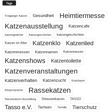
Tags
Heimtiermesse
Gesundheit
Freigänger Katzen
Katzenausstellung
Katzencafe
katzengeschichten
katzengedichte
Katzengeschichen
Katzenklo
Katzenlied
Katzen im Alter
Katzenmessen
Katzennamen
Katzenrassen
Katzenshows
Katzentoilette
Katzenveranstaltungen
Katzenzucht
Katzenverhalten
Kratzbaum
Rassekatzen
Körpersprache
Sttreunerkatzen
TASSO
Rassekatzen-Ausstellung
Tasso e.V.
Tierschutz
Tierheim
Tierhilfe