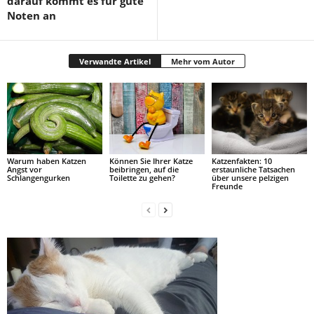
darauf kommt es für gute
Noten an
Verwandte Artikel
Mehr vom Autor
Warum haben Katzen
Können Sie Ihrer Katze
Katzenfakten: 10
Angst vor
beibringen, auf die
erstaunliche Tatsachen
Schlangengurken
Toilette zu gehen?
über unsere pelzigen
Freunde