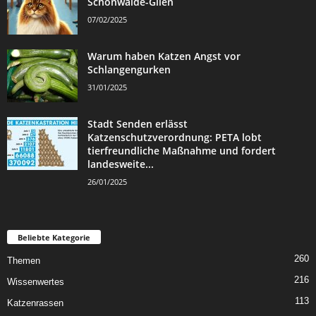
Schönwalde-Glien
07/02/2025
Warum haben Katzen Angst vor
Schlangengurken
31/01/2025
Stadt Senden erlässt
Katzenschutzverordnung: PETA lobt
tierfreundliche Maßnahme und fordert
landesweite...
26/01/2025
Beliebte Kategorie
260
Themen
216
Wissenwertes
113
Katzenrassen