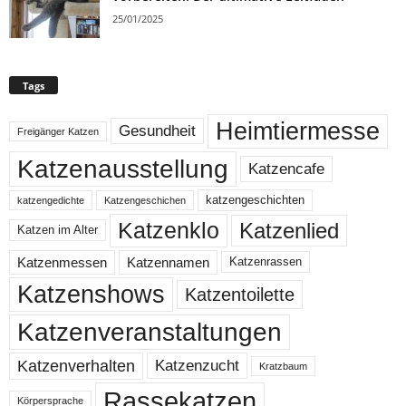
25/01/2025
Tags
Heimtiermesse
Gesundheit
Freigänger Katzen
Katzenausstellung
Katzencafe
katzengeschichten
katzengedichte
Katzengeschichen
Katzenklo
Katzenlied
Katzen im Alter
Katzenmessen
Katzennamen
Katzenrassen
Katzenshows
Katzentoilette
Katzenveranstaltungen
Katzenzucht
Katzenverhalten
Kratzbaum
Rassekatzen
Körpersprache