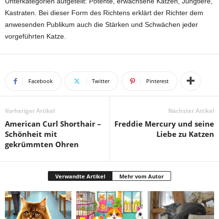
Unterkategorien aufgeteilt: Potente, erwachsene Katzen, Jungtiere,
Kastraten. Bei dieser Form des Richtens erklärt der Richter dem
anwesenden Publikum auch die Stärken und Schwächen jeder
vorgeführten Katze.
Facebook
Twitter
Pinterest
Vorheriger Artikel
Nächster Artikel
American Curl Shorthair –
Freddie Mercury und seine
Schönheit mit
Liebe zu Katzen
gekrümmten Ohren
Verwandte Artikel
Mehr vom Autor