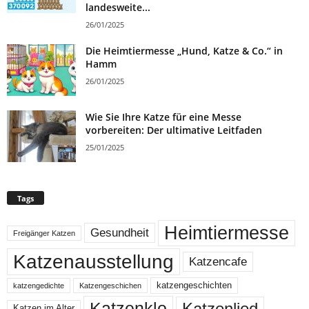
landesweite...
26/01/2025
Die Heimtiermesse „Hund, Katze & Co.“ in
Hamm
26/01/2025
Wie Sie Ihre Katze für eine Messe
vorbereiten: Der ultimative Leitfaden
25/01/2025
Tags
Heimtiermesse
Gesundheit
Freigänger Katzen
Katzenausstellung
Katzencafe
katzengeschichten
katzengedichte
Katzengeschichen
Katzenklo
Katzenlied
Katzen im Alter