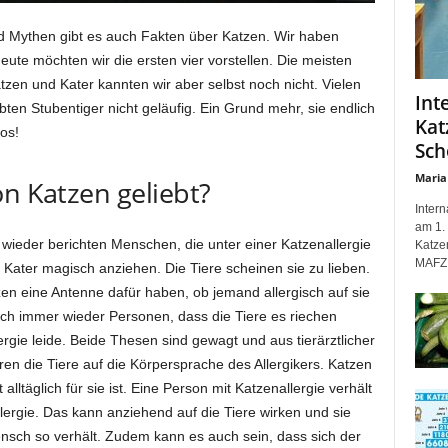
 Mythen gibt es auch Fakten über Katzen. Wir haben
ute möchten wir die ersten vier vorstellen. Die meisten
zen und Kater kannten wir aber selbst noch nicht. Vielen
Int
ebten Stubentiger nicht geläufig. Ein Grund mehr, sie endlich
Kat
os!
Sch
Maria
on Katzen geliebt?
Inter
am 1. 
 wieder berichten Menschen, die unter einer Katzenallergie
Katze
MAFZ 
 Kater magisch anziehen. Die Tiere scheinen sie zu lieben.
n eine Antenne dafür haben, ob jemand allergisch auf sie
ch immer wieder Personen, dass die Tiere es riechen
rgie leide. Beide Thesen sind gewagt und aus tierärztlicher
ren die Tiere auf die Körpersprache des Allergikers. Katzen
 alltäglich für sie ist. Eine Person mit Katzenallergie verhält
lergie. Das kann anziehend auf die Tiere wirken und sie
nsch so verhält. Zudem kann es auch sein, dass sich der