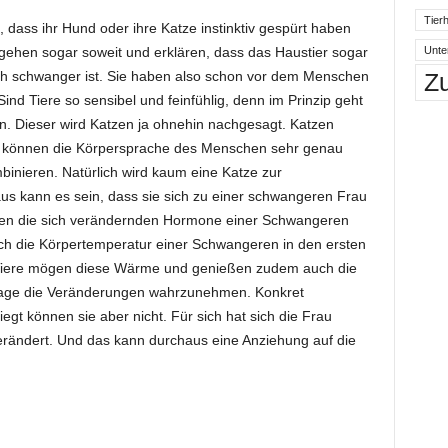
Tierh
, dass ihr Hund oder ihre Katze instinktiv gespürt haben
Unte
gehen sogar soweit und erklären, dass das Haustier sogar
Z
ch schwanger ist. Sie haben also schon vor dem Menschen
ind Tiere so sensibel und feinfühlig, denn im Prinzip geht
nn. Dieser wird Katzen ja ohnehin nachgesagt. Katzen
d können die Körpersprache des Menschen sehr genau
binieren. Natürlich wird kaum eine Katze zur
us kann es sein, dass sie sich zu einer schwangeren Frau
sen die sich verändernden Hormone einer Schwangeren
ch die Körpertemperatur einer Schwangeren in den ersten
 Tiere mögen diese Wärme und genießen zudem auch die
 Lage die Veränderungen wahrzunehmen. Konkret
iegt können sie aber nicht. Für sich hat sich die Frau
verändert. Und das kann durchaus eine Anziehung auf die