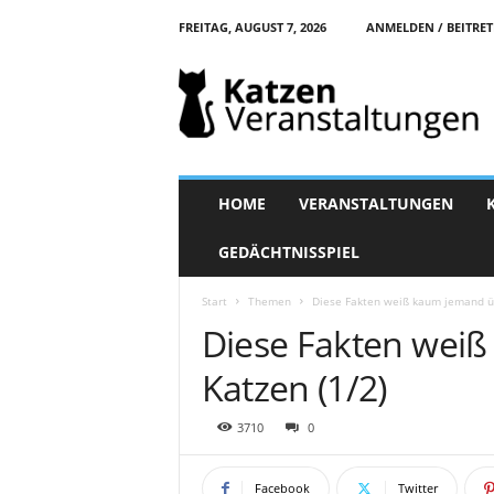
FREITAG, AUGUST 7, 2026
ANMELDEN / BEITRE
K
a
t
z
e
n
-
HOME
VERANSTALTUNGEN
V
e
GEDÄCHTNISSPIEL
r
a
Start
Themen
Diese Fakten weiß kaum jemand üb
n
Diese Fakten wei
s
t
Katzen (1/2)
a
l
t
3710
0
u
n
Facebook
Twitter
g