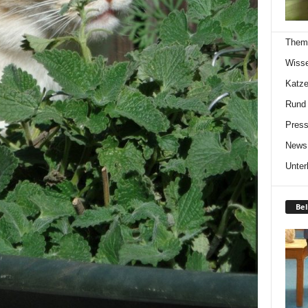
Them
Wiss
Katze
Rund
Press
News
Unter
Bel