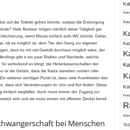
Ka
Katz
atze auf die Toilette gehen könnte, sodass die Entsorgung
Katz
ürde? Viele Besitzer mögen nämlich diese Tätigkeit gar
Ka
e Erleichterung, wenn Miezie einfach aufs WC könnte. Daher
age, ob es möglich ist, dem Tier den Gang zur eigenen
Ka
agen, dass es mit viel Geduld durchaus möglich wäre, der
K
lerdings gibt e ein paar Risiken und Nachteile, welche
Ka
o verlockend es klingt, die Hinterlassenschaften der
 ist die Gefahr, dass die Katze daneben uriniert oder
K
. Ein weiterer wichtiger Punkt ist, dass viele Krankheiten des
n, dass sich Veränderungen im Urin und Kot finden. Diese
Ka
g einfach wegfallen. Auch muss immer der Zugang zur
Krat
t besetzt sein und sie muss immer mit offenem Deckel bereit
R
Rass
Schwangerschaft bei Menschen
TA