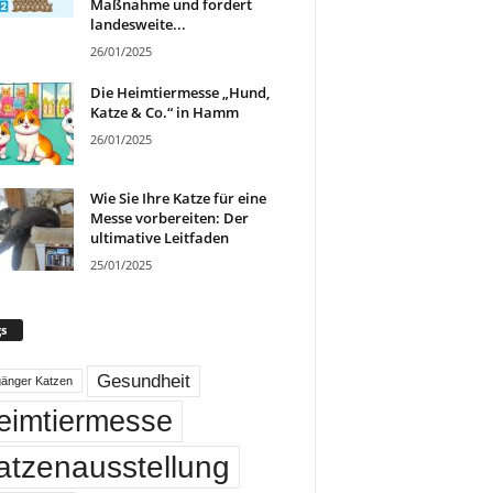
Maßnahme und fordert
landesweite...
26/01/2025
Die Heimtiermesse „Hund,
Katze & Co.“ in Hamm
26/01/2025
Wie Sie Ihre Katze für eine
Messe vorbereiten: Der
ultimative Leitfaden
25/01/2025
s
Gesundheit
gänger Katzen
eimtiermesse
atzenausstellung