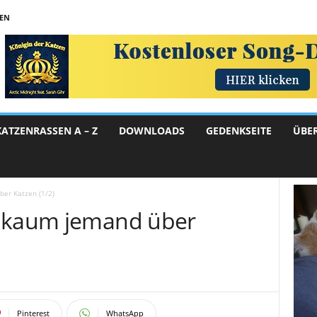
TEN
KATZENRASSEN A – Z
DOWNLOADS
GEDENKSEITE
ÜBE
er Katzen (1/2)
ß kaum jemand über
Pinterest
WhatsApp