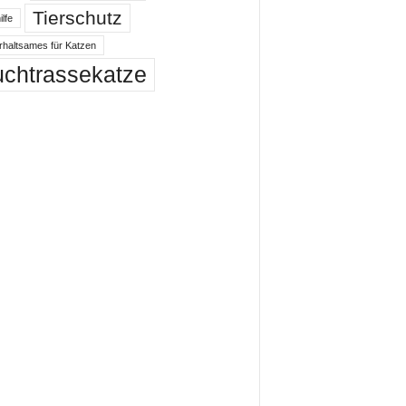
Tierschutz
ilfe
rhaltsames für Katzen
uchtrassekatze