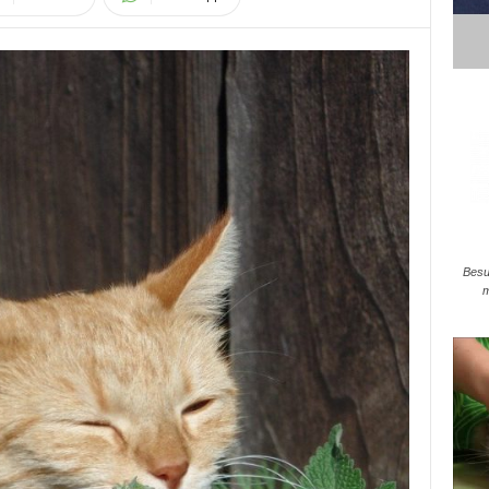
Besu
m