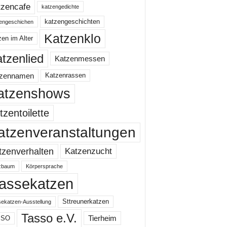
tzencafe
katzengedichte
katzengeschichten
engeschichen
Katzenklo
en im Alter
tzenlied
Katzenmessen
tzennamen
Katzenrassen
atzenshows
tzentoilette
atzenveranstaltungen
Katzenzucht
tzenverhalten
zbaum
Körpersprache
assekatzen
Sttreunerkatzen
ekatzen-Ausstellung
Tasso e.V.
Tierheim
SSO