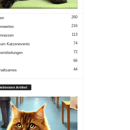
260
en
216
enwertes
113
nrassen
74
 um Katzenevents
72
emitteilungen
66
44
haltsames
iebtesten Artikel