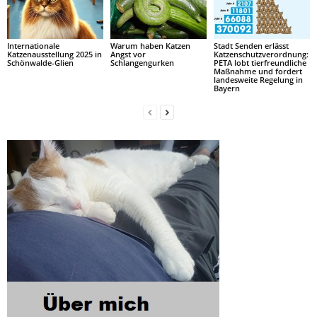
Internationale
Warum haben Katzen
Stadt Senden erlässt
Katzenausstellung 2025 in
Angst vor
Katzenschutzverordnung:
Schönwalde-Glien
Schlangengurken
PETA lobt tierfreundliche
Maßnahme und fordert
landesweite Regelung in
Bayern