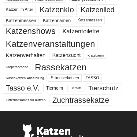
Katzenklo
Katzenlied
Katzen im Alter
Katzenmessen
Katzennamen
Katzenrassen
Katzenshows
Katzentoilette
Katzenveranstaltungen
Katzenzucht
Katzenverhalten
Kratzbaum
Rassekatzen
Körpersprache
Sttreunerkatzen
TASSO
Rassekatzen-Ausstellung
Tasso e.V.
Tierschutz
Tierheim
Tierhilfe
Zuchtrassekatze
Unterhaltsames für Katzen