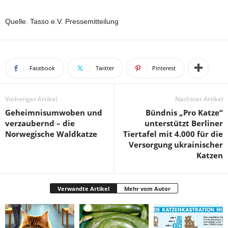
Quelle. Tasso e.V. Pressemitteilung
Facebook
Twitter
Pinterest
Vorheriger Artikel
Nächster Artikel
Geheimnisumwoben und
Bündnis „Pro Katze“
verzaubernd – die
unterstützt Berliner
Norwegische Waldkatze
Tiertafel mit 4.000 für die
Versorgung ukrainischer
Katzen
Verwandte Artikel
Mehr vom Autor