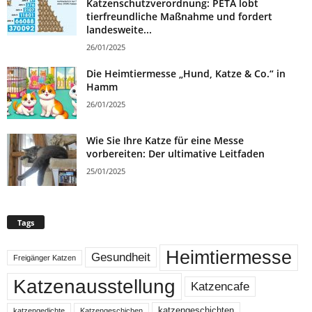
Katzenschutzverordnung: PETA lobt
tierfreundliche Maßnahme und fordert
landesweite...
26/01/2025
Die Heimtiermesse „Hund, Katze & Co.“ in
Hamm
26/01/2025
Wie Sie Ihre Katze für eine Messe
vorbereiten: Der ultimative Leitfaden
25/01/2025
Tags
Heimtiermesse
Gesundheit
Freigänger Katzen
Katzenausstellung
Katzencafe
katzengeschichten
katzengedichte
Katzengeschichen