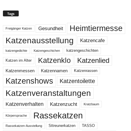
Tags
Heimtiermesse
Gesundheit
Freigänger Katzen
Katzenausstellung
Katzencafe
katzengeschichten
katzengedichte
Katzengeschichen
Katzenklo
Katzenlied
Katzen im Alter
Katzenmessen
Katzennamen
Katzenrassen
Katzenshows
Katzentoilette
Katzenveranstaltungen
Katzenzucht
Katzenverhalten
Kratzbaum
Rassekatzen
Körpersprache
Sttreunerkatzen
TASSO
Rassekatzen-Ausstellung