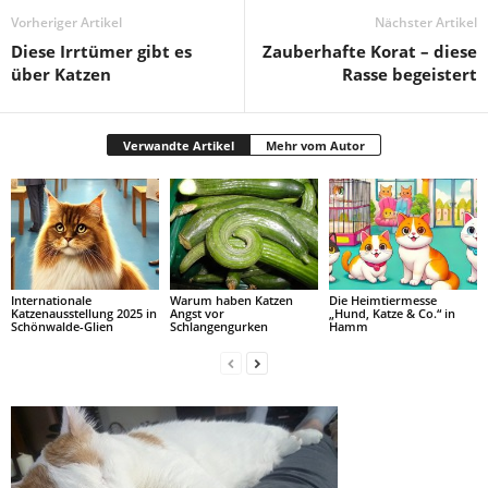
Vorheriger Artikel
Nächster Artikel
Diese Irrtümer gibt es
Zauberhafte Korat – diese
über Katzen
Rasse begeistert
Verwandte Artikel
Mehr vom Autor
Internationale
Warum haben Katzen
Die Heimtiermesse
Katzenausstellung 2025 in
Angst vor
„Hund, Katze & Co.“ in
Schönwalde-Glien
Schlangengurken
Hamm